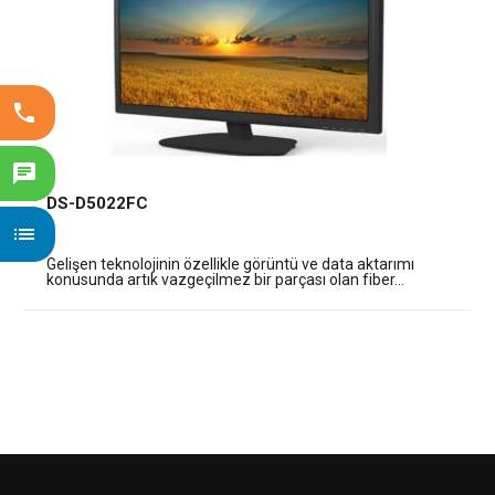
phone
chat
DS-D5022FC
list
Gelişen teknolojinin özellikle görüntü ve data aktarımı
konusunda artık vazgeçilmez bir parçası olan fiber...