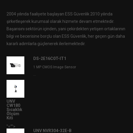
2004 yılında faaliyete başlayan ESS Güvenlik 2010 yılında
şirketleşerek kurumsal olarak hizmete devam etmektedir.
Başarısını sektörün içinden, yani çekirdekten yetişen ortaklarının
bilgi ve becerisine borçlu olan ESS Güvenlik, her geçen gün daha
kararlı adımlarla güçlenerek ilerlemektedir.
DS-2E16C0T-IT1
1 MP CMOS Image Sensor
...
UNV
CW180
Sıcaklık
Ölçüm
Kiti
"="">
UNV NVR304-32E-B