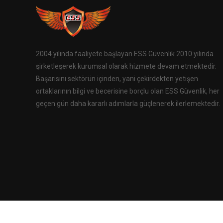
2004 yılında faaliyete başlayan ESS Güvenlik 2010 yılında
şirketleşerek kurumsal olarak hizmete devam etmektedir.
Başarısını sektörün içinden, yani çekirdekten yetişen
ortaklarının bilgi ve becerisine borçlu olan ESS Güvenlik, her
geçen gün daha kararlı adımlarla güçlenerek ilerlemektedir.