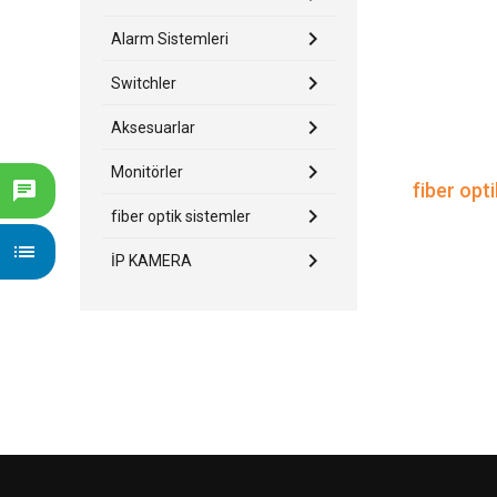
keyboard_arrow_right
Alarm Sistemleri
keyboard_arrow_right
Switchler
keyboard_arrow_right
Aksesuarlar
keyboard_arrow_right
Monitörler
chat
fiber opt
keyboard_arrow_right
fiber optik sistemler
list
keyboard_arrow_right
İP KAMERA