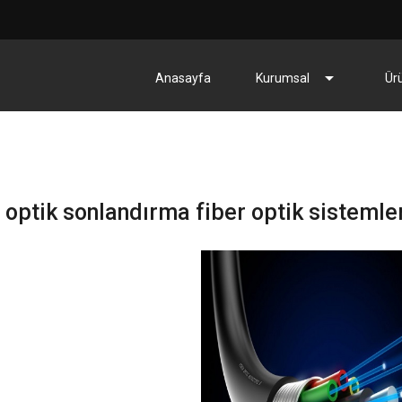
arrow_drop_down
Anasayfa
Kurumsal
Ür
r optik sonlandırma fiber optik sistemle