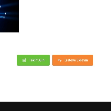
post_add
playlist_add
Teklif Alın
Listeye Ekleyin