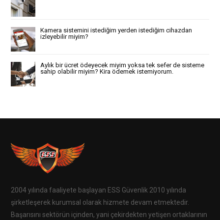
Kamera sistemini istediğim yerden istediğim cihazdan
izleyebilir miyim?
Aylık bir ücret ödeyecek miyim yoksa tek sefer de sisteme
sahip olabilir miyim? Kira ödemek istemiyorum.
2004 yılında faaliyete başlayan ESS Güvenlik 2010 yılında
şirketleşerek kurumsal olarak hizmete devam etmektedir.
Başarısını sektörün içinden, yani çekirdekten yetişen ortaklarının