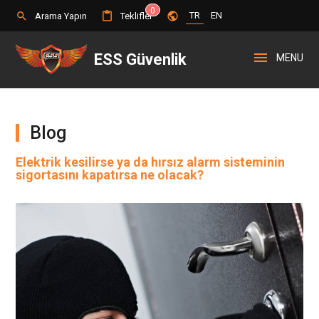
0
search
content_paste
public
TR
EN
Arama Yapın
Teklifler
menu
ESS Güvenlik
MENU
Blog
Elektrik kesilirse ya da hırsız alarm sisteminin
sigortasını kapatırsa ne olacak?